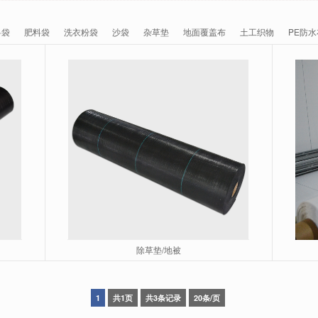
料袋
肥料袋
洗衣粉袋
沙袋
杂草垫
地面覆盖布
土工织物
PE防水
除草垫/地被
1
共1页
共3条记录
20条/页