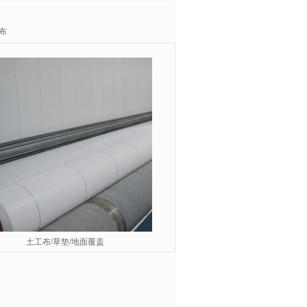
布
土工布/草垫/地面覆盖