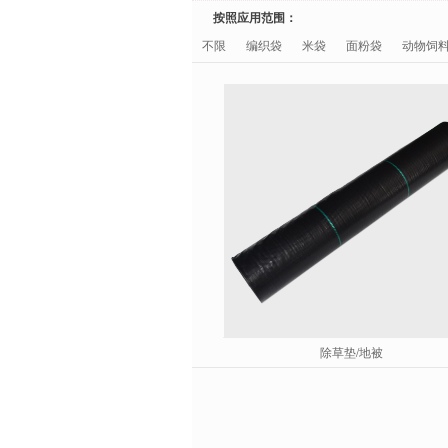
按照应用范围：
不限
编织袋
米袋
面粉袋
动物饲
除草垫/地被