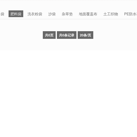
料袋
肥料袋
洗衣粉袋
沙袋
杂草垫
地面覆盖布
土工织物
PE防水
共0页
共0条记录
20条/页