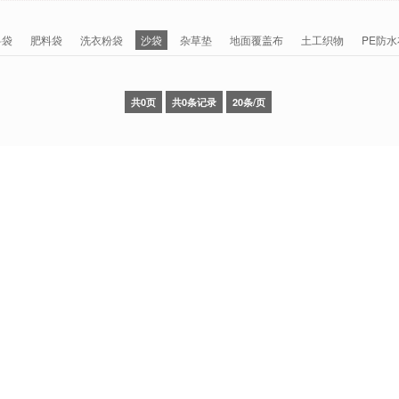
料袋
肥料袋
洗衣粉袋
沙袋
杂草垫
地面覆盖布
土工织物
PE防水
共0页
共0条记录
20条/页