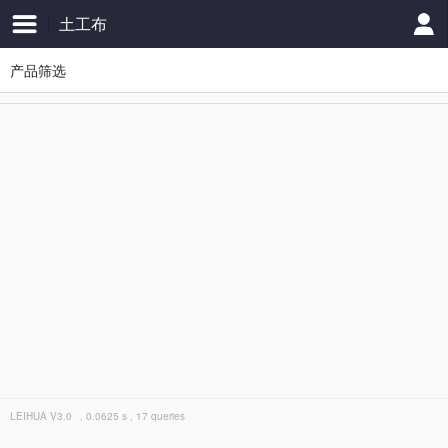
土工布
产品筛选
LEIHUA
V3.0
, 0.0625 s , 17 queries