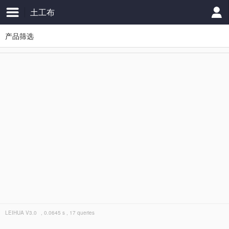
土工布
产品筛选
LEIHUA
V3.0
, 0.0645 s , 17 queries