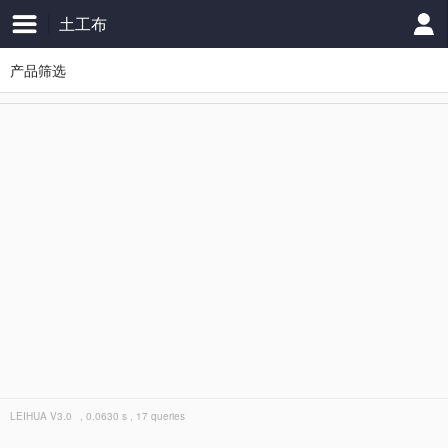
土工布
产品筛选
LEIHUA
V3.0
, 0.0630 s , 17 queries