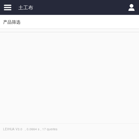
土工布
产品筛选
LEIHUA
V3.0
, 0.0664 s , 17 queries