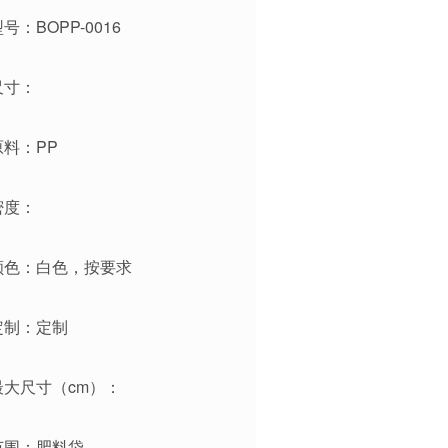
号：BOPP-0016
尺寸：
料：PP
密度：
颜色：白色，按要求
定制：定制
最大尺寸（cm）：
范围：肥料袋