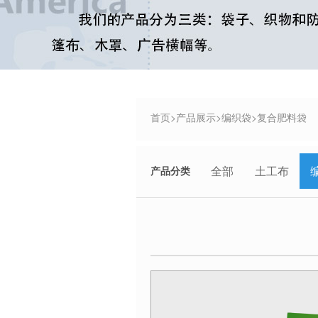
首页
>
产品展示
>
编织袋
>
复合肥料袋
全部
土工布
产品分类