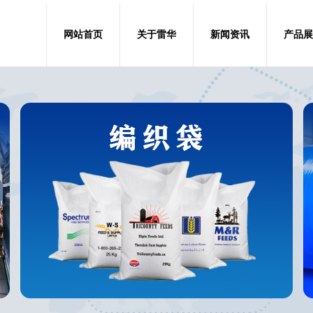
网站首页
关于雷华
新闻资讯
产品展