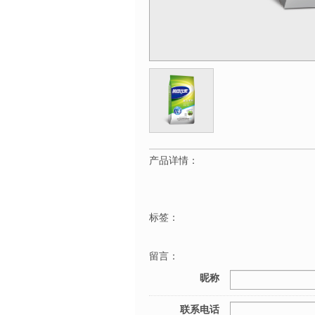
产品详情：
标签：
留言：
昵称
联系电话