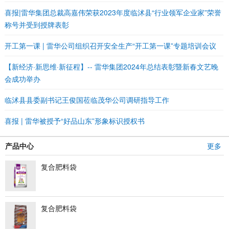
喜报|雷华集团总裁高嘉伟荣获2023年度临沭县“行业领军企业家”荣誉
称号并受到授牌表彰
开工第一课 | 雷华公司组织召开安全生产“开工第一课”专题培训会议
【新经济·新思维·新征程】-- 雷华集团2024年总结表彰暨新春文艺晚
会成功举办
临沭县县委副书记王俊国莅临茂华公司调研指导工作
喜报 | 雷华被授予“好品山东”形象标识授权书
产品中心
更多
复合肥料袋
复合肥料袋