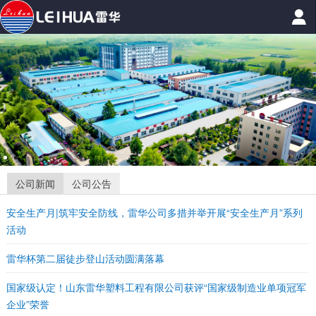
公司新闻
公司公告
安全生产月|筑牢安全防线，雷华公司多措并举开展“安全生产月”系列
活动
雷华杯第二届徒步登山活动圆满落幕
国家级认定！山东雷华塑料工程有限公司获评“国家级制造业单项冠军
企业”荣誉